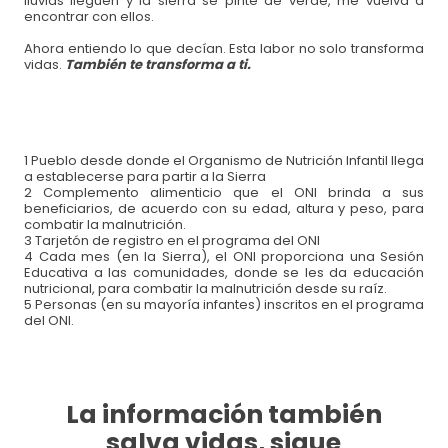
lluvias lleguen y la sierra se pinte de verde, me vuelva a
encontrar con ellos.
Ahora entiendo lo que decían. Esta labor no solo transforma
vidas.
También te transforma a ti.
1 Pueblo desde donde el Organismo de Nutrición Infantil llega
a establecerse para partir a la Sierra
2 Complemento alimenticio que el ONI brinda a sus
beneficiarios, de acuerdo con su edad, altura y peso, para
combatir la malnutrición.
3 Tarjetón de registro en el programa del ONI
4 Cada mes (en la Sierra), el ONI proporciona una Sesión
Educativa a las comunidades, donde se les da educación
nutricional, para combatir la malnutrición desde su raíz.
5 Personas (en su mayoría infantes) inscritos en el programa
del ONI.
La información también
salva vidas, sigue