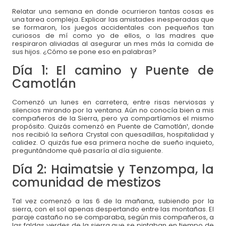
Relatar una semana en donde ocurrieron tantas cosas es
una tarea compleja. Explicar las amistades inesperadas que
se formaron, los juegos accidentales con pequeños tan
curiosos de mí como yo de ellos, o las madres que
respiraron aliviadas al asegurar un mes más la comida de
sus hijos. ¿Cómo se pone eso en palabras?
Día 1: El camino y Puente de
Camotlán
Comenzó un lunes en carretera, entre risas nerviosas y
silencios mirando por la ventana. Aún no conocía bien a mis
compañeros de la Sierra, pero ya compartíamos el mismo
Formas de pago:
propósito. Quizás comenzó en Puente de Camotlán¹, donde
nos recibió la señora Crystal con quesadillas, hospitalidad y
Transferencia o depósito bancario
calidez. O quizás fue esa primera noche de sueño inquieto,
preguntándome qué pasaría al día siguiente.
Banco:
BBVA
Día 2: Haimatsie y Tenzompa, la
Organismo de Nutrición Infantil, A.C.
comunidad de mestizos
No de cuenta:
0171197509
Tal vez comenzó a las 6 de la mañana, subiendo por la
CLABE:
012320001711975094
sierra, con el sol apenas despertando entre las montañas. El
paraje castaño no se comparaba, según mis compañeros, a
las faldas verdes de la sierra que se pintaban en tiempo de