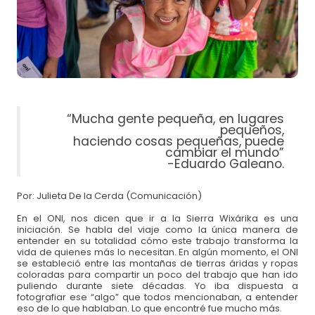
Para asegurar durante
UN MES
alimentación
$600 MXN
nutritiva y educación nutricional de un infante.
Para apadrinar por
UN AÑO
a una niña o niño y
$7,200 MXN
salvarlos de la desnutrición.
Tu donación salva de la desnutrición a las
niñas y niños de México.
“Mucha gente pequeña, en lugares
pequeños,
haciendo cosas pequeñas, puede
cambiar el mundo”
Pago con tarjeta crédito/débito:
-Eduardo Galeano.
Por: Julieta De la Cerda (Comunicación)
En el ONI, nos dicen que ir a la Sierra Wixárika es una
iniciación. Se habla del viaje como la única manera de
entender en su totalidad cómo este trabajo transforma la
vida de quienes más lo necesitan. En algún momento, el ONI
se estableció entre las montañas de tierras áridas y ropas
coloradas para compartir un poco del trabajo que han ido
puliendo durante siete décadas. Yo iba dispuesta a
fotografiar ese “algo” que todos mencionaban, a entender
eso de lo que hablaban. Lo que encontré fue mucho más.