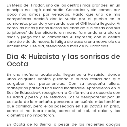
En Mesa del Tirador, uno de los centros más grandes, en un
principio no llegó casi nadie. Cansados y sin comer, por
poco nos dimos por vencidos. Hasta que uno de mis
compañeros decidió dar la vuelta por el pueblo en la
camioneta, pitando y avisando que el ONI había llegado. Vi
como las niñas y niños fueron saliendo de sus casas con sus
tarjetones³ de beneficiario en mano, formando una ola de
risas y juego tras la camioneta. Al regresar, con el centro
lleno de vida de nuevo, la fatiga dio paso a una nueva ola de
entusiasmo. Ese día, atendimos a más de 120 infancias.
Día 4: Huizaista y las sonrisas de
Ocota
En una mañana acalorada, llegamos a Huizaista, donde
unos chiquillos venían guiando a burros testarudos que
cargaban sus pertenencias. Con su pequeña altura,
manejarlos parecía una lucha incansable. Aprendieron en la
Sesión Educativa⁴, recogieron la Onifórmula de acuerdo con
su edad y peso y se retiraron. Los vi desaparecer por un
costado de la montaña, pensando en cuánto más tendrían
que caminar, pero ellos paseaban en sus
cacáis
sin prisa,
como si no fuera nada, como si el sol, el calor y los
kilómetros no importaran.
En Ocota de la Sierra, a pesar de los recientes apoyos