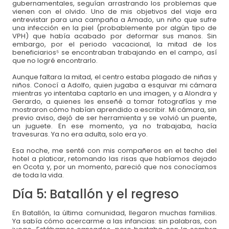
gubernamentales, seguían arrastrando los problemas que
vienen con el olvido. Uno de mis objetivos del viaje era
entrevistar para una campaña a Amado, un niño que sufre
una infección en la piel (probablemente por algún tipo de
VPH) que había acabado por deformar sus manos. Sin
embargo, por el periodo vacacional, la mitad de los
beneficiarios⁵ se encontraban trabajando en el campo, así
que no logré encontrarlo.
Aunque faltara la mitad, el centro estaba plagado de niñas y
niños. Conocí a Adolfo, quien jugaba a esquivar mi cámara
mientras yo intentaba captarlo en una imagen, y a Alondra y
Gerardo, a quienes les enseñé a tomar fotografías y me
mostraron cómo habían aprendido a escribir. Mi cámara, sin
previo aviso, dejó de ser herramienta y se volvió un puente,
un juguete. En ese momento, ya no trabajaba, hacía
travesuras. Ya no era adulta, solo era yo.
Esa noche, me senté con mis compañeros en el techo del
hotel a platicar, retomando las risas que habíamos dejado
en Ocota y, por un momento, pareció que nos conocíamos
de toda la vida.
Día 5: Batallón y el regreso
En Batallón, la última comunidad, llegaron muchas familias.
Ya sabía cómo acercarme a las infancias: sin palabras, con