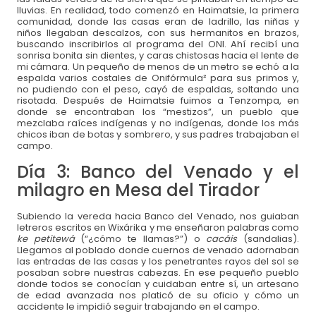
lluvias. En realidad, todo comenzó en Haimatsie, la primera
comunidad, donde las casas eran de ladrillo, las niñas y
niños llegaban descalzos, con sus hermanitos en brazos,
buscando inscribirlos al programa del ONI. Ahí recibí una
sonrisa bonita sin dientes, y caras chistosas hacia el lente de
mi cámara. Un pequeño de menos de un metro se echó a la
espalda varios costales de Onifórmula² para sus primos y,
no pudiendo con el peso, cayó de espaldas, soltando una
risotada. Después de Haimatsie fuimos a Tenzompa, en
donde se encontraban los “mestizos”, un pueblo que
Descubre otras maneras de apoyar a la niñez
mezclaba raíces indígenas y no indígenas, donde los más
chicos iban de botas y sombrero, y sus padres trabajaban el
campo.
Solicita tu factura al correo
donativos@oni.org.mx
o comunícate al
Día 3: Banco del Venado y el
33 3345 3180
milagro en Mesa del Tirador
Subiendo la vereda hacia Banco del Venado, nos guiaban
letreros escritos en Wixárika y me enseñaron palabras como
ke petitewá
(“¿cómo te llamas?”) o
cacáis
(sandalias).
Llegamos al poblado donde cuernos de venado adornaban
las entradas de las casas y los penetrantes rayos del sol se
posaban sobre nuestras cabezas. En ese pequeño pueblo
donde todos se conocían y cuidaban entre sí, un artesano
de edad avanzada nos platicó de su oficio y cómo un
accidente le impidió seguir trabajando en el campo.