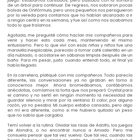
juego. Estábamos cansados, pero bastaba con la sombra
de un árbol para continuar. De regreso, nos sobraron pocas
bolsas de Onifórmula, pero unos pequeños nos persiguieron
por la vereda para contarnos que no habían alcanzado a ir
a ningún centro en la semana, y fue así como nos acabamos
todo lo que traíamos.
Agotada, me pregunté cómo hacían mis compañeros para
venir y hacer esto cada mes, manteniendo el mismo
entusiasmo. Pero lo que viví con esas niñas y niños fue una
maravilla inexplicable, parecido a tomar café calentito en un
día nublado, o acostarse en sábanas limpias después de un
baño. Para mi pesar, justo cuando entendí todo, el final ya
había llegado.
En la carretera, platiqué con mis compañeros. Todo parecía
diferente, las conversaciones ya no giraban en torno a
conocernos mejor. Ahora bromeábamos, contábamos
anécdotas, comíamos la torta que nos preparó Crystal para
el camino y no sentí en ningún momento la necesidad de
guardar silencio y mirar por la ventana. El calor, por alguna
razón, ya no pesaba. Mi cuerpo estaba cansado, pero algo
en mí era diferente, como si me hubiera quitado un peso
que no sabía que cargaba.
Temí volver a la rutina. Olvidar las risas de Adolfo, los juegos
de Alondra, o no encontrar nunca a Amado. Pero me
consuela pensar que tal vez vuelva. Que tal vez, cuando las